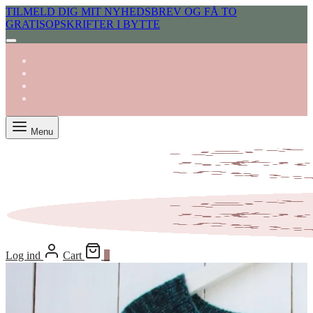
TILMELD DIG MIT NYHEDSBREV OG FÅ TO
GRATISOPSKRIFTER I BYTTE
Menu
Log ind
Cart
0