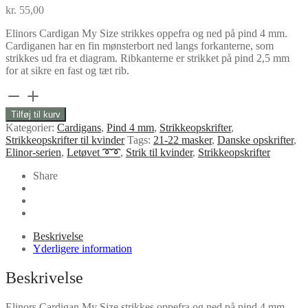
kr.
55,00
Elinors Cardigan My Size strikkes oppefra og ned på pind 4 mm.
Cardiganen har en fin mønsterbort ned langs forkanterne, som
strikkes ud fra et diagram. Ribkanterne er strikket på pind 2,5 mm
for at sikre en fast og tæt rib.
Elinors
Cardigan
Tilføj til kurv
My
Kategorier:
Cardigans
,
Pind 4 mm
,
Strikkeopskrifter
,
Size
Strikkeopskrifter til kvinder
Tags:
21-22 masker
,
Danske opskrifter
,
antal
Elinor-serien
,
Letøvet ➰➰
,
Strik til kvinder
,
Strikkeopskrifter
Share
Beskrivelse
Yderligere information
Beskrivelse
Elinors Cardigan My Size strikkes oppefra og ned på pind 4 mm.