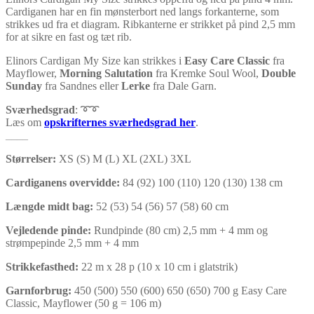
Cardiganen har en fin mønsterbort ned langs forkanterne, som
strikkes ud fra et diagram. Ribkanterne er strikket på pind 2,5 mm
for at sikre en fast og tæt rib.
Elinors Cardigan My Size kan strikkes i
Easy Care Classic
fra
Mayflower,
Morning Salutation
fra Kremke Soul Wool,
Double
Sunday
fra Sandnes eller
Lerke
fra Dale Garn.
Sværhedsgrad
: ➰➰
Læs om
opskrifternes sværhedsgrad her
.
____
Størrelser:
XS (S) M (L) XL (2XL) 3XL
Cardiganens overvidde:
84 (92) 100 (110) 120 (130) 138 cm
Længde midt bag:
52 (53) 54 (56) 57 (58) 60 cm
Vejledende pinde:
Rundpinde (80 cm) 2,5 mm + 4 mm og
strømpepinde 2,5 mm + 4 mm
Strikkefasthed:
22 m x 28 p (10 x 10 cm i glatstrik)
Garnforbrug:
450 (500) 550 (600) 650 (650) 700 g Easy Care
Classic, Mayflower (50 g = 106 m)