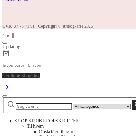
CVR
: 37 78 71 91 |
Copyright
© strikogkaffe 2026
Cart
0
Updating…
Ingen varer i kurven.
Continue Shopping
Søg
Narrow
efter:
by
category:
SHOP STRIKKEOPSKRIFTER
Til hvem
Opskrifter til børn