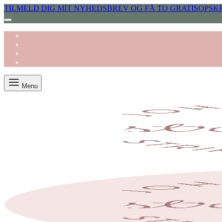
TILMELD DIG MIT NYHEDSBREV OG FÅ TO GRATISOPSKR
Menu