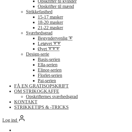
Opskrifter til kvinder
Opskrifter til mænd
Strikkefasthed
15-17 masker
18-20 masker
21-22 masker
Sværhedsgrad
Begyndervenlig ➰
Letøvet ➰➰
Øvet ➰➰➰
Design-serie
Basis-serien
Ella-serien
Elinor-serien
Florlet-serien
Pai-serien
FÅ EN GRATISOPSKRIFT
OM STRIKOGKAFFE
Opskrifternes sværhedsgrad
KONTAKT
STRIKKETIPS & -TRICKS
Log ind