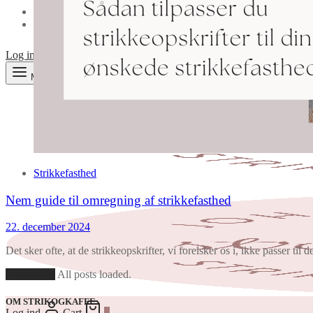
KONTAKT
STRIKKETIPS & -TRICKS
Log ind
Search
Cart
0
Menu
Strikkefasthed
Nem guide til omregning af strikkefasthed
22. december 2024
Det sker ofte, at de strikkeopskrifter, vi forelsker os i, ikke passer ti
Load More
All posts loaded.
OM STRIKOGKAFFE
Log ind
Cart
0