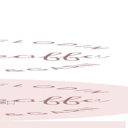
, men […]