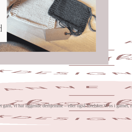
l det garn, vi har liggende derhjemme – eller også forelsker vi os i garnet