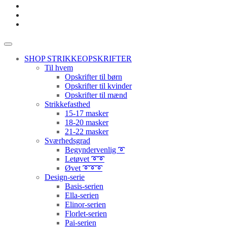
SHOP STRIKKEOPSKRIFTER
Til hvem
Opskrifter til børn
Opskrifter til kvinder
Opskrifter til mænd
Strikkefasthed
15-17 masker
18-20 masker
21-22 masker
Sværhedsgrad
Begyndervenlig ➰
Letøvet ➰➰
Øvet ➰➰➰
Design-serie
Basis-serien
Ella-serien
Elinor-serien
Florlet-serien
Pai-serien