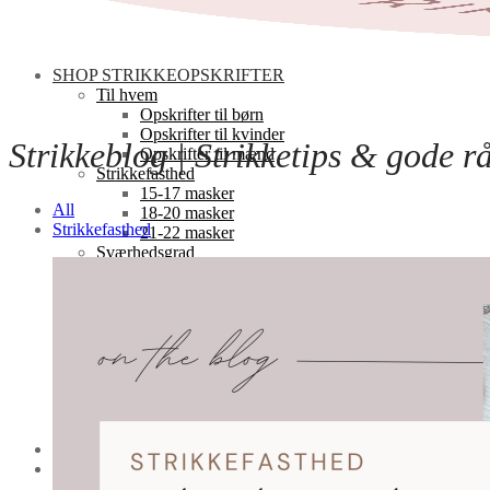
SHOP STRIKKEOPSKRIFTER
Til hvem
Opskrifter til børn
Opskrifter til kvinder
Strikkeblog | Strikketips & gode r
Opskrifter til mænd
Strikkefasthed
15-17 masker
All
18-20 masker
Strikkefasthed
21-22 masker
Sværhedsgrad
Begyndervenlig ➰
Letøvet ➰➰
Øvet ➰➰➰
Design-serie
Basis-serien
Ella-serien
Elinor-serien
Florlet-serien
Pai-serien
FÅ EN GRATISOPSKRIFT
OM STRIKOGKAFFE
Opskrifternes sværhedsgrad