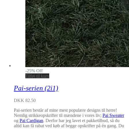
-
25
%
Off
Tilføj til kurv
Pai-serien (2i1)
DKK 82.50
Pai-serien består af mine mest populære designs til herre!
Nemlig strikkeopskrifter til mændene i vores liv;
Pai Sweater
og
Pai Cardigan
. Derfor har jeg lavet et pakketilbud, så du
altid kan få rabat ved køb af begge opskrifter på én gang. Du