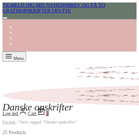
TILMELD DIG MIT NYHEDSBREV OG FÅ TO
GRATISOPSKRIFTER I BYTTE
Menu
Danske opskrifter
Log ind
Cart
0
Forside
/
Varer tagged “Danske opskrifter”
25 Products