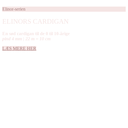
Elinor-serien
ELINORS CARDIGAN
En sød cardigan til de 0 til 10-årige
pind 4 mm | 22 m = 10 cm
LÆS MERE HER