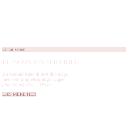
Elinor-serien
ELINORS VINTERKJOLE
En feminin kjole til de 0 til 6-årige
med sød knappelukning i ryggen
pind 4 mm | 22 m = 10 cm
LÆS MERE HER