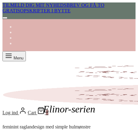
TILMELD DIG MIT NYHEDSBREV OG FÅ TO
GRATISOPSKRIFTER I BYTTE
Menu
Elinor-serien
Log ind
Cart
0
feminint raglandesign med simple hulmønstre