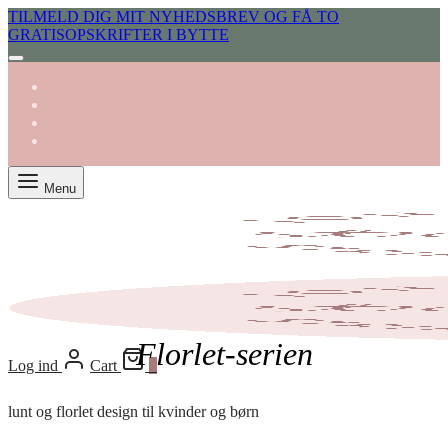
TILMELD DIG MIT NYHEDSBREV OG FÅ TO
GRATISOPSKRIFTER I BYTTE
Menu
Florlet-serien
Log ind
Cart
0
lunt og florlet design til kvinder og børn