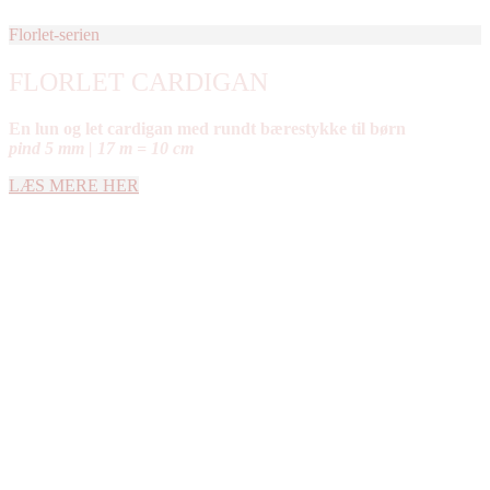
Florlet-serien
FLORLET CARDIGAN
En lun og let cardigan med rundt bærestykke til børn
pind 5 mm | 17 m = 10 cm
LÆS MERE HER