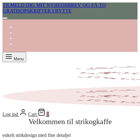
TILMELD DIG MIT NYHEDSBREV OG FÅ TO
GRATISOPSKRIFTER I BYTTE
Menu
Log ind
Cart
0
Velkommen til strikogkaffe
enkelt strikdesign med fine detaljer