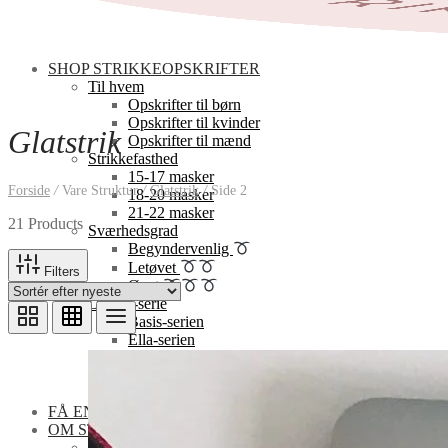
SHOP STRIKKEOPSKRIFTER
Til hvem
Opskrifter til børn
Opskrifter til kvinder
Glatstrik
Opskrifter til mænd
Strikkefasthed
15-17 masker
Forside
/
Vare Struktur
/
Glatstrik
/
Side 2
18-20 masker
21-22 masker
21 Products
Sværhedsgrad
Begyndervenlig
Letøvet
Filters
Øvet
Design-serie
Basis-serien
Ella-serien
Elinor-serien
Florlet-serien
Pai-serien
FÅ EN GRATISOPSKRIFT
OM STRIKOGKAFFE
Opskrifternes sværhedsgrad