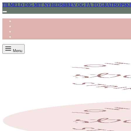
TILMELD DIG MIT NYHEDSBREV OG FÅ TO GRATISOPSKR
Menu