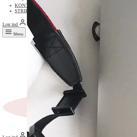
KONTAKT
STRIKKETIPS & -TRICKS
Log ind
Search
Cart
0
Menu