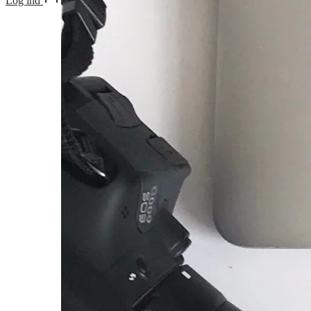
Log ind
Cart
0