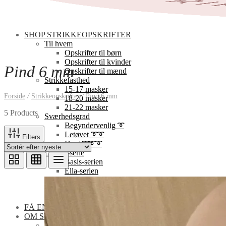
SHOP STRIKKEOPSKRIFTER
Til hvem
Opskrifter til børn
Opskrifter til kvinder
Pind 6 mm
Opskrifter til mænd
Strikkefasthed
15-17 masker
Forside
/
Strikkeopskrifter
/
Pind 6 mm
18-20 masker
21-22 masker
5 Products
Sværhedsgrad
Begyndervenlig ➰
Letøvet ➰➰
Filters
Øvet ➰➰➰
Design-serie
Basis-serien
Ella-serien
Elinor-serien
Florlet-serien
Pai-serien
FÅ EN GRATISOPSKRIFT
OM STRIKOGKAFFE
Opskrifternes sværhedsgrad