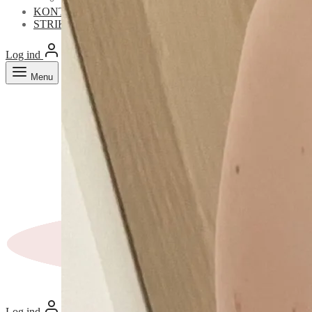
KONTAKT
STRIKKETIPS & -TRICKS
Log ind
Search
Cart
0
Menu
Log ind
Cart
0