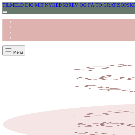
TILMELD DIG MIT NYHEDSBREV OG FÅ TO GRATISOPSKR
Menu