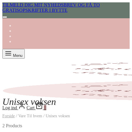
TILMELD DIG MIT NYHEDSBREV OG FÅ TO
GRATISOPSKRIFTER I BYTTE
Menu
Unisex voksen
Log ind
Cart
0
Forside
/
Vare Til hvem
/
Unisex voksen
2 Products