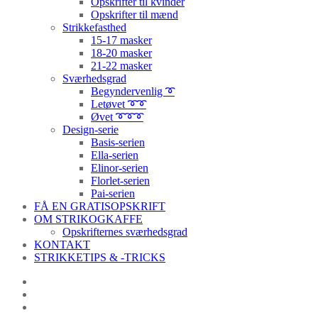
Opskrifter til kvinder
Opskrifter til mænd
Strikkefasthed
15-17 masker
18-20 masker
21-22 masker
Sværhedsgrad
Begyndervenlig ➰
Letøvet ➰➰
Øvet ➰➰➰
Design-serie
Basis-serien
Ella-serien
Elinor-serien
Florlet-serien
Pai-serien
FÅ EN GRATISOPSKRIFT
OM STRIKOGKAFFE
Opskrifternes sværhedsgrad
KONTAKT
STRIKKETIPS & -TRICKS