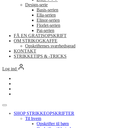
Design-serie
Basis-serien
Ella-serien
Elinor-serien
Florlet-serien
Pai-serien
FÅ EN GRATISOPSKRIFT
OM STRIKOGKAFFE
Opskrifternes sværhedsgrad
KONTAKT
STRIKKETIPS & -TRICKS
Log ind
SHOP STRIKKEOPSKRIFTER
Til hvem
Opskrifter til børn