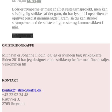
Den
Den
kr.
70,00
kr.
55,00
oprindelige
aktuelle
Bolsjestrømperne er mest af alt et restegarnsprojekt, men kan
pris
pris
selvfølgelig strikkes af det garn, du har lyst til! I opskriften er
var:
er:
opgivet præcist garnmængde i gram, så du kan strikke
kr. 70,00.
kr. 55,00.
strømperne med de sidste enlige rester og komme sikkert i
mål.
Tilføj til kurv
OM STRIKOGKAFFE
Mit navn er Johanne Flodin, og jeg er kvinden bag strikogkaffe.
Siden 2018 har jeg designet enkle strikkeopskrifter med fine detaljer.
Velkommen til!
KONTAKT
kontakt@strikogkaffe.dk
+45 22 92 34 48
Risbyvej 3,
2765 Smørum