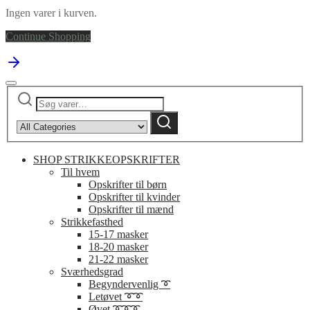
Ingen varer i kurven.
Continue Shopping
Søg
Narrow
efter:
by
Søg
category:
SHOP STRIKKEOPSKRIFTER
Til hvem
Opskrifter til børn
Opskrifter til kvinder
Opskrifter til mænd
Strikkefasthed
15-17 masker
18-20 masker
21-22 masker
Sværhedsgrad
Begyndervenlig ➰
Letøvet ➰➰
Øvet ➰➰➰