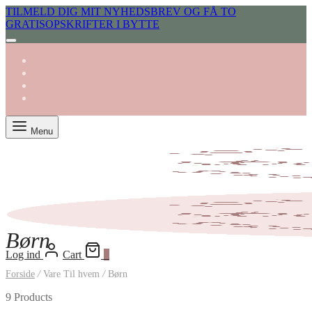
TILMELD DIG MIT NYHEDSBREV OG FÅ TO
GRATISOPSKRIFTER I BYTTE
Menu
Børn
Log ind
Cart
0
Forside
/
Vare Til hvem
/
Børn
9 Products