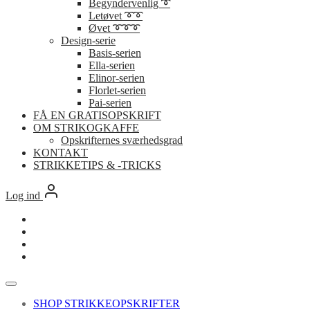
Begyndervenlig ➰
Letøvet ➰➰
Øvet ➰➰➰
Design-serie
Basis-serien
Ella-serien
Elinor-serien
Florlet-serien
Pai-serien
FÅ EN GRATISOPSKRIFT
OM STRIKOGKAFFE
Opskrifternes sværhedsgrad
KONTAKT
STRIKKETIPS & -TRICKS
Log ind
SHOP STRIKKEOPSKRIFTER