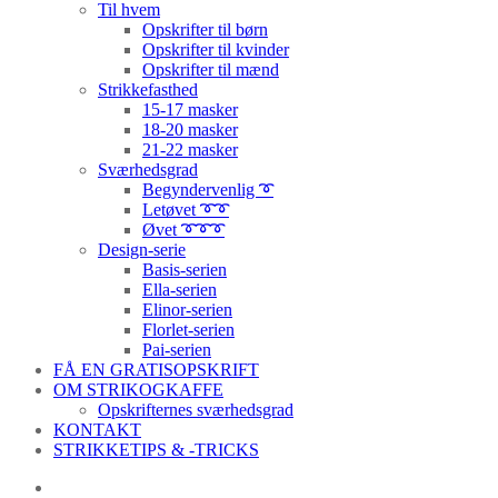
Til hvem
Opskrifter til børn
Opskrifter til kvinder
Opskrifter til mænd
Strikkefasthed
15-17 masker
18-20 masker
21-22 masker
Sværhedsgrad
Begyndervenlig ➰
Letøvet ➰➰
Øvet ➰➰➰
Design-serie
Basis-serien
Ella-serien
Elinor-serien
Florlet-serien
Pai-serien
FÅ EN GRATISOPSKRIFT
OM STRIKOGKAFFE
Opskrifternes sværhedsgrad
KONTAKT
STRIKKETIPS & -TRICKS