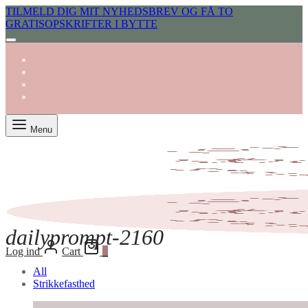
TILMELD DIG MIT NYHEDSBREV OG FÅ TO
GRATISOPSKRIFTER I BYTTE
Menu
dailyprompt-2160
Log ind
Cart
0
All
Strikkefasthed