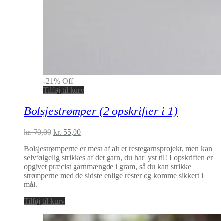
-
21
%
Off
Tilføj til kurv
Bolsjestrømper (2 opskrifter i 1)
Den
Den
kr.
70,00
kr.
55,00
oprindelige
aktuelle
Bolsjestrømperne er mest af alt et restegarnsprojekt, men kan
pris
pris
selvfølgelig strikkes af det garn, du har lyst til! I opskriften er
var:
er:
opgivet præcist garnmængde i gram, så du kan strikke
kr. 70,00.
kr. 55,00.
strømperne med de sidste enlige rester og komme sikkert i
mål.
Tilføj til kurv