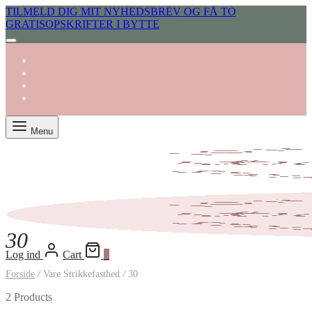
TILMELD DIG MIT NYHEDSBREV OG FÅ TO
GRATISOPSKRIFTER I BYTTE
Menu
30
Log ind
Cart
0
Forside
/
Vare Strikkefasthed
/
30
2 Products