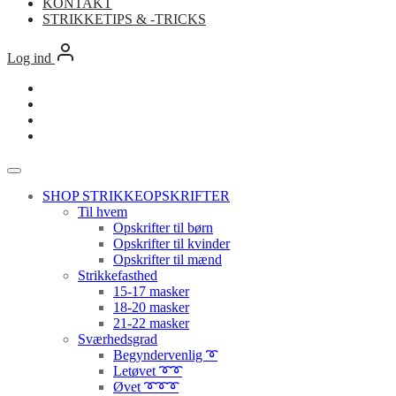
KONTAKT
STRIKKETIPS & -TRICKS
Log ind
SHOP STRIKKEOPSKRIFTER
Til hvem
Opskrifter til børn
Opskrifter til kvinder
Opskrifter til mænd
Strikkefasthed
15-17 masker
18-20 masker
21-22 masker
Sværhedsgrad
Begyndervenlig ➰
Letøvet ➰➰
Øvet ➰➰➰