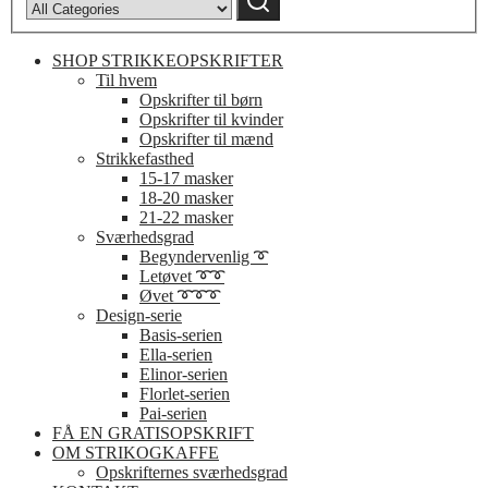
SHOP STRIKKEOPSKRIFTER
Til hvem
Opskrifter til børn
Opskrifter til kvinder
Opskrifter til mænd
Strikkefasthed
15-17 masker
18-20 masker
21-22 masker
Sværhedsgrad
Begyndervenlig ➰
Letøvet ➰➰
Øvet ➰➰➰
Design-serie
Basis-serien
Ella-serien
Elinor-serien
Florlet-serien
Pai-serien
FÅ EN GRATISOPSKRIFT
OM STRIKOGKAFFE
Opskrifternes sværhedsgrad