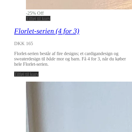
-
25
%
Off
Tilføj til kurv
Florlet-serien (4 for 3)
DKK 165
Florlet-serien består af fire designs; et cardigandesign og
sweaterdesign til
både
mor og barn. Få 4 for 3, når du køber
hele Florlet-serien.
Tilføj til kurv