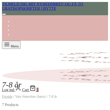
TILMELD DIG MIT NYHEDSBREV OG FÅ TO
GRATISOPSKRIFTER I BYTTE
Menu
7-8 år
Log ind
Cart
0
Forside
/
Vare Størrelser (børn)
/
7-8 år
7 Products