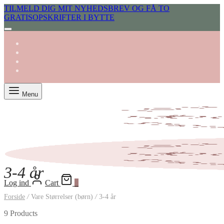
TILMELD DIG MIT NYHEDSBREV OG FÅ TO
GRATISOPSKRIFTER I BYTTE
Menu
3-4 år
Log ind
Cart
0
Forside
/
Vare Størrelser (børn)
/
3-4 år
9 Products