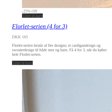
-
25
%
Off
Tilføj til kurv
Florlet-serien (4 for 3)
DKK 165
Florlet-serien består af fire designs; et cardigandesign og
sweaterdesign til
både
mor og barn. Få 4 for 3, når du køber
hele Florlet-serien.
Tilføj til kurv