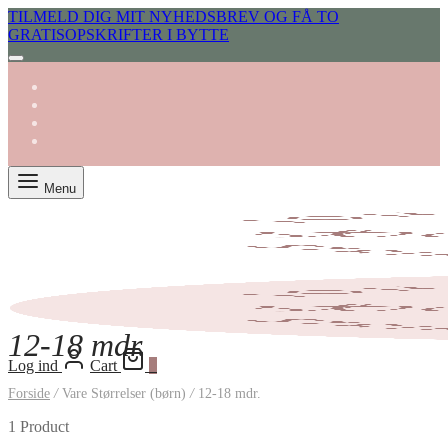
TILMELD DIG MIT NYHEDSBREV OG FÅ TO
GRATISOPSKRIFTER I BYTTE
Menu
12-18 mdr.
Log ind
Cart
0
Forside
/
Vare Størrelser (børn)
/
12-18 mdr.
1 Product