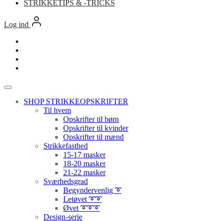
STRIKKETIPS & -TRICKS
Log ind
SHOP STRIKKEOPSKRIFTER
Til hvem
Opskrifter til børn
Opskrifter til kvinder
Opskrifter til mænd
Strikkefasthed
15-17 masker
18-20 masker
21-22 masker
Sværhedsgrad
Begyndervenlig ➰
Letøvet ➰➰
Øvet ➰➰➰
Design-serie