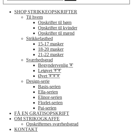
SHOP STRIKKEOPSKRIFTER
Til hvem
Opskrifter til børn
Opskrifter til kvinder
Opskrifter til mænd
Strikkefasthed
15-17 masker
18-20 masker
21-22 masker
Sværhedsgrad
Begyndervenlig ➰
Letøvet ➰➰
Øvet ➰➰➰
Design-serie
Basis-serien
Ella-serien
Elinor-serien
Florlet-serien
Pai-serien
FÅ EN GRATISOPSKRIFT
OM STRIKOGKAFFE
Opskrifternes sværhedsgrad
KONTAKT