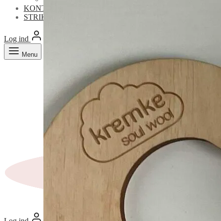
KONTAKT
STRIKKETIPS & -TRICKS
Log ind
Search
Cart
0
Menu
Log ind
Cart
0