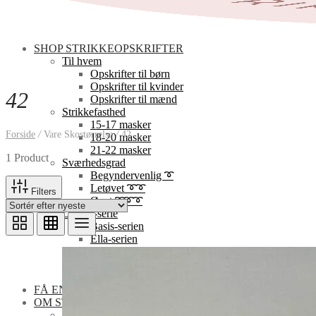
SHOP STRIKKEOPSKRIFTER
Til hvem
Opskrifter til børn
Opskrifter til kvinder
42
Opskrifter til mænd
Strikkefasthed
15-17 masker
Forside
/
Vare Skostørrelse
/
42
18-20 masker
21-22 masker
1 Product
Sværhedsgrad
Begyndervenlig ➰
Letøvet ➰➰
Filters
Øvet ➰➰➰
Design-serie
Basis-serien
Ella-serien
Elinor-serien
Florlet-serien
Pai-serien
FÅ EN GRATISOPSKRIFT
OM STRIKOGKAFFE
Opskrifternes sværhedsgrad