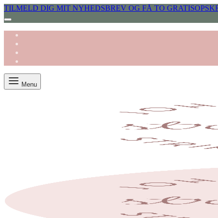
TILMELD DIG MIT NYHEDSBREV OG FÅ TO GRATISOPSKR
Menu