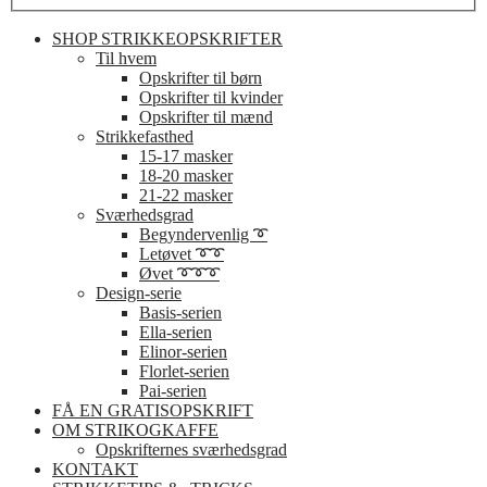
SHOP STRIKKEOPSKRIFTER
Til hvem
Opskrifter til børn
Opskrifter til kvinder
Opskrifter til mænd
Strikkefasthed
15-17 masker
18-20 masker
21-22 masker
Sværhedsgrad
Begyndervenlig ➰
Letøvet ➰➰
Øvet ➰➰➰
Design-serie
Basis-serien
Ella-serien
Elinor-serien
Florlet-serien
Pai-serien
FÅ EN GRATISOPSKRIFT
OM STRIKOGKAFFE
Opskrifternes sværhedsgrad
KONTAKT