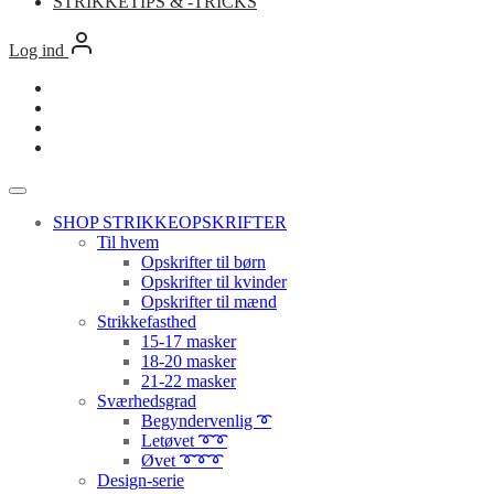
STRIKKETIPS & -TRICKS
Log ind
SHOP STRIKKEOPSKRIFTER
Til hvem
Opskrifter til børn
Opskrifter til kvinder
Opskrifter til mænd
Strikkefasthed
15-17 masker
18-20 masker
21-22 masker
Sværhedsgrad
Begyndervenlig ➰
Letøvet ➰➰
Øvet ➰➰➰
Design-serie