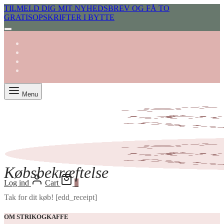
TILMELD DIG MIT NYHEDSBREV OG FÅ TO
GRATISOPSKRIFTER I BYTTE
Menu
Købsbekræftelse
Log ind
Cart
0
Tak for dit køb! [edd_receipt]
OM STRIKOGKAFFE